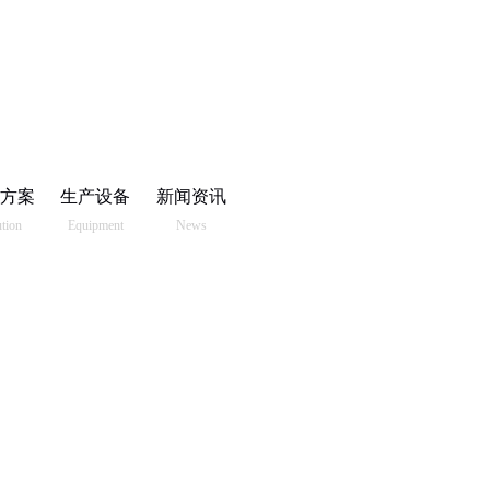
决方案
生产设备
新闻资讯
ution
Equipment
News