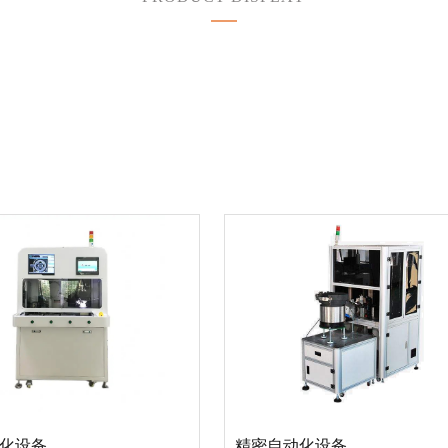
化设备
精密自动化设备