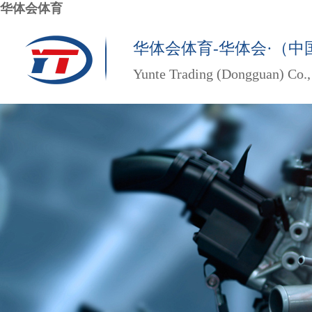
华体会体育
华体会体育-华体会·（中
Yunte Trading (Dongguan) Co.,