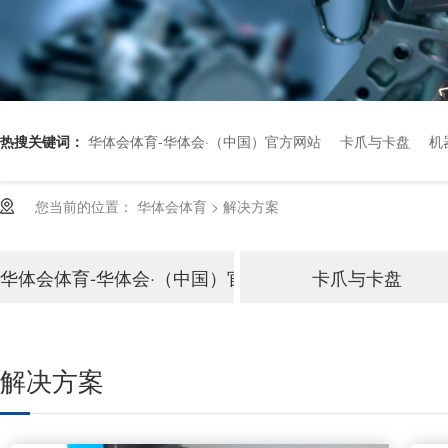
热搜关键词：
华体会体育-华体会·（中国）官方网站
卡爪与卡盘
机
您当前的位置：
华体会体育
>
解决方案
华体会体育-华体会·（中国）官方网站
卡爪与卡盘
解决方案