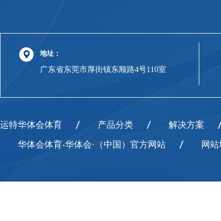
地址：
广东省东莞市厚街镇东顺路4号110室
运特华体会体育
产品分类
解决方案
华体会体育-华体会·（中国）官方网站
网站