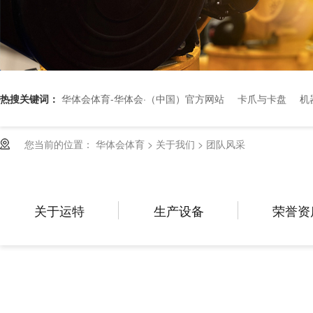
热搜关键词：
华体会体育-华体会·（中国）官方网站
卡爪与卡盘
机
您当前的位置：
华体会体育
>
关于我们
>
团队风采
关于运特
生产设备
荣誉资