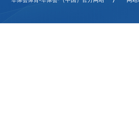
华体会体育-华体会·（中国）官方网站
网站