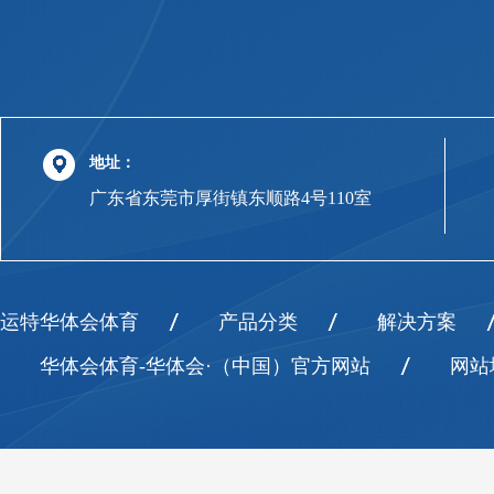
地址：
广东省东莞市厚街镇东顺路4号110室
运特华体会体育
产品分类
解决方案
华体会体育-华体会·（中国）官方网站
网站