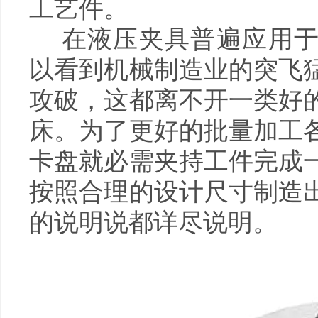
工艺件。
在液压夹具普遍应用于
以看到机械制造业的突飞
攻破，这都离不开一类好
床。为了更好的批量加工
卡盘就必需夹持工件完成
按照合理的设计尺寸制造
的说明说都详尽说明。