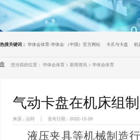
热搜关键词：
华体会体育-华体会·（中国）官方网站
卡爪与卡盘
机
您当前的位置：
华体会体育
>
新闻资讯
>
华体会体育
气动卡盘在机床组制
来源：运特
|
发布日期：2022-12-28
液压夹具等机械制造行