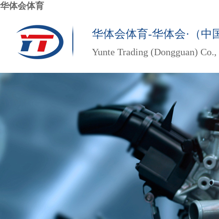
华体会体育
华体会体育-华体会·（中
Yunte Trading (Dongguan) Co.,